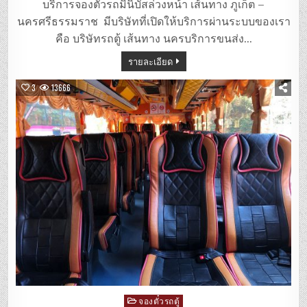
มิ
บริการจองตั๋วรถมินิบัสล่วงหน้า เส้นทาง ภูเก็ต –
นิ
บัส
นครศรีธรรมราช มีบริษัทที่เปิดให้บริการผ่านระบบของเรา
ภูเก็ต
–
คือ บริษัทรถตู้ เส้นทาง นครบริการขนส่ง…
นครศรีธรรมรา
รายละเอียด
3
13666
Posted
จองตั๋วรถตู้