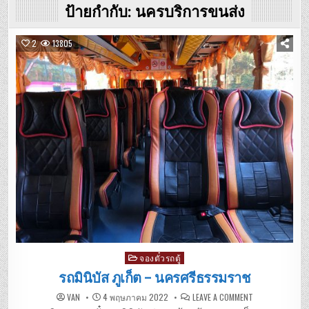
ป้ายกำกับ:
นครบริการขนส่ง
2
13805
Posted
จองตั๋วรถตู้
in
รถมินิบัส ภูเก็ต – นครศรีธรรมราช
ON
VAN
4 พฤษภาคม 2022
LEAVE A COMMENT
รถ