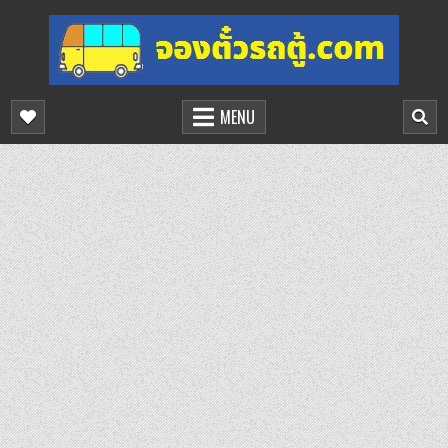
Skip
to
content
จองตั๋วรถตู้ออนไลน์
บริการจองตั๋วรถตู้ออนไลน์
MENU