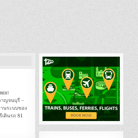
ON
OMMENT
รถ
ตู้
 กาญจนบุรี –
กาญจนบุรี
–
ารผ่านระบบของ
กรุงเทพ
รีเดินรถ 81