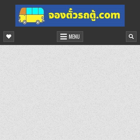
Skip
to
content
จองตั๋วรถตู้ออนไลน์
บริการจองตั๋วรถตู้ออนไลน์
MENU