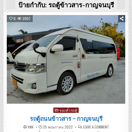
ป้ายกำกับ:
รถตู้ข้าวสาร-กาญจนบุรี
0
2007
Posted
จองตั๋วรถตู้
in
รถตู้ถนนข้าวสาร – กาญจนบุรี
ON
VAN
25 พฤษภาคม 2022
LEAVE A COMMENT
รถ