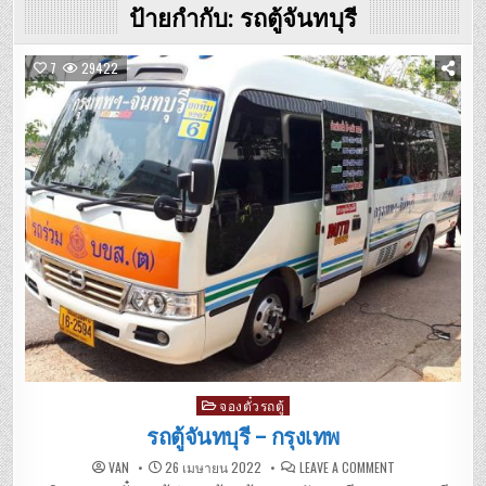
ป้ายกำกับ:
รถตู้จันทบุรี
7
29422
Posted
จองตั๋วรถตู้
in
รถตู้จันทบุรี – กรุงเทพ
ON
VAN
26 เมษายน 2022
LEAVE A COMMENT
รถ