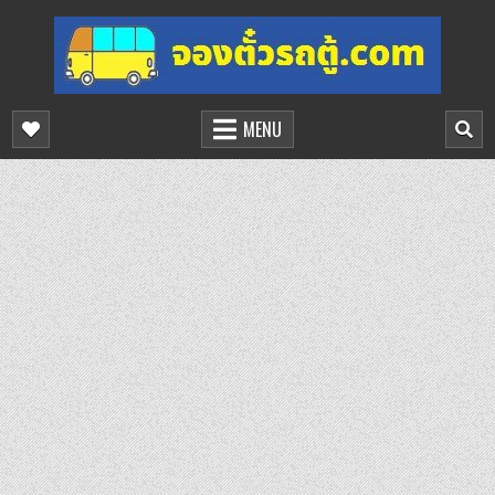
Skip
to
content
จองตั๋วรถตู้ออนไลน์
บริการจองตั๋วรถตู้ออนไลน์
MENU