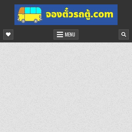
Skip
to
content
จองตั๋วรถตู้ออนไลน์
บริการจองตั๋วรถตู้ออนไลน์
MENU