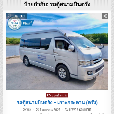
ป้ายกำกับ:
รถตู้สนามบินตรัง
0
1962
Posted
จองตั๋วรถตู้
in
รถตู้สนามบินตรัง – เกาะกระดาน (ตรัง)
ON
VAN
7 เมษายน 2023
LEAVE A COMMENT
รถ