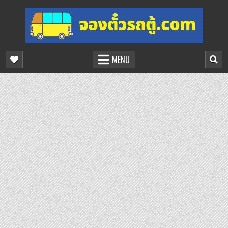
Skip
to
content
จองตั๋วรถตู้ออนไลน์
บริการจองตั๋วรถตู้ออนไลน์
MENU