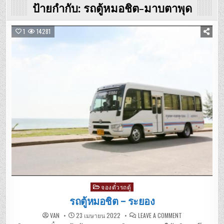
ป้ายกำกับ:
รถตู้หมอชิต-มาบตาพุด
1
14281
Posted
จองตั๋วรถตู้
in
รถตู้หมอชิต – ระยอง
ON
VAN
23 เมษายน 2022
LEAVE A COMMENT
รถ