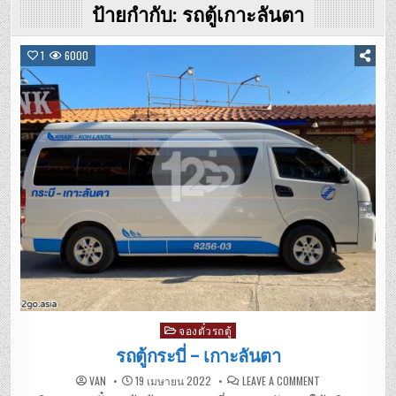
ป้ายกำกับ:
รถตู้เกาะลันตา
1
6000
Posted
จองตั๋วรถตู้
in
รถตู้กระบี่ – เกาะลันตา
ON
VAN
19 เมษายน 2022
LEAVE A COMMENT
รถ