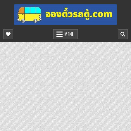
Skip
to
content
จองตั๋วรถตู้ออนไลน์
บริการจองตั๋วรถตู้ออนไลน์
MENU