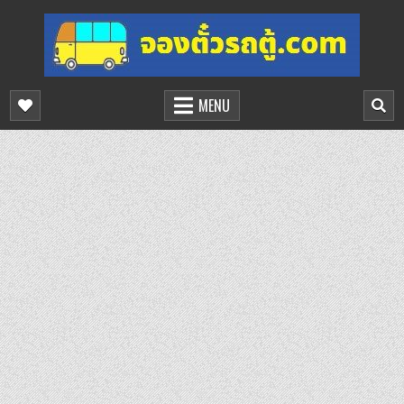
Skip
to
content
จองตั๋วรถตู้ออนไลน์
บริการจองตั๋วรถตู้ออนไลน์
MENU