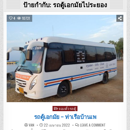
ป้ายกำกับ:
รถตู้เอกมัยไประยอง
4
10731
Posted
จองตั๋วรถตู้
in
รถตู้เอกมัย – ท่าเรือบ้านเพ
ON
VAN
22 เมษายน 2022
LEAVE A COMMENT
รถ