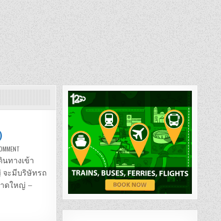
)
ON
COMMENT
รถ
ตู้
ดินทางเข้า
หาดใหญ่
–
่ จะมีบริษัทรถ
ปีนัง
(มาเลเซีย)
 หาดใหญ่ –