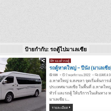
ป้ายกำกับ:
รถตู้ไปมาเลเซีย
Posted
จองตั๋วรถตู้
in
รถตู้หาดใหญ่ – ปีนัง (มาเลเซีย
VAN
7 พฤศจิกายน 2022
LEAVE A 
อ.หาดใหญ่ จ.สงขลา จุดเริ่มต้นการเ
ประเทศมาเลเซีย ในพื้นที่ อ.หาดใหญ
ทัวร์ และรถตู้ ให้บริการในเส้นทาง
มาเลเซีย เ…
รายละเอียด