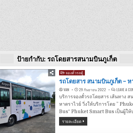
ป้ายกำกับ:
รถโดยสารสนามบินภูเก็ต
Posted
จองตั๋วรถตู้
in
รถโดยสาร สนามบินภูเก็ต – ห
VAN
29 กันยายน 2022
LEAVE A C
บริการจองตั๋วรถโดยสาร เส้นทาง สน
หาดราไวย์ วิ่งให้บริการโดย ” Phu
Bus“ Phuket Smart Bus เป็นผู้ให้
รายละเอียด