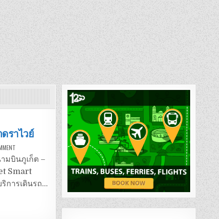
าดราไวย์
ON
OMMENT
รถ
โดยสาร
ามบินภูเก็ต –
สนาม
บิน
ket Smart
ภูเก็ต
–
บริการเดินรถ…
หาด
รา
ไวย์