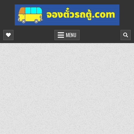
Skip
to
content
จองตั๋วรถตู้ออนไลน์
บริการจองตั๋วรถตู้ออนไลน์
MENU