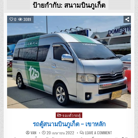
ป้ายกำกับ:
สนามบินภูเก็ต
0
3089
Posted
จองตั๋วรถตู้
in
รถตู้สนามบินภูเก็ต – เขาหลัก
ON
VAN
20 เมษายน 2022
LEAVE A COMMENT
รถ