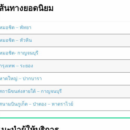
เส้นทางยอดนิยม
หมอชิต – พัทยา
หมอชิต – หัวหิน
หมอชิต- กาญจนบุรี
กรุงเทพ – ระยอง
หาดใหญ่ – ปากบารา
สถานีขนส่งสายใต้ – กาญจนบุรี
สนามบินภูเก็ต – ป่าตอง – หาดราไวย์
นะนำผู้ให้บริการ