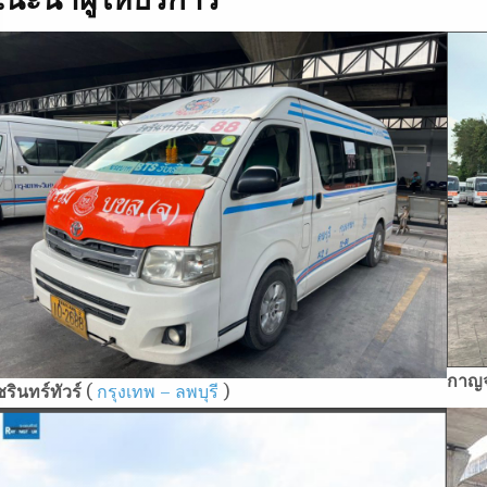
กาญจ
ชรินทร์ทัวร์
(
กรุงเทพ – ลพบุรี
)