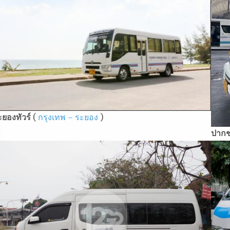
ะยองทัวร์
(
กรุงเทพ – ระยอง
)
ปากช