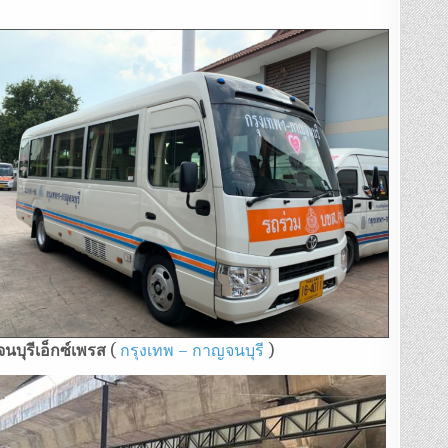
นบุรีเอ็กซ์เพรส
(
กรุงเทพ – กาญจนบุรี
)