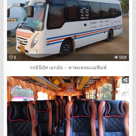
0
5939
รถมินิบัส เอกมัย – หาดแหลมแม่พิมพ์