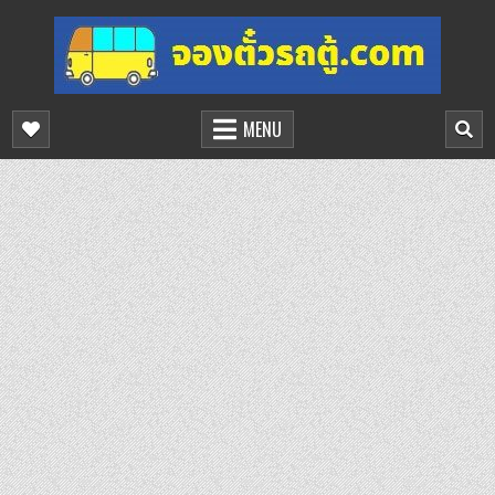
Skip
to
content
จองตั๋วรถตู้ออนไลน์
บริการจองตั๋วรถตู้ออนไลน์
MENU