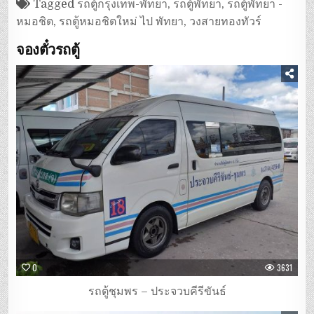
Tagged
รถตู้กรุงเทพ-พัทยา
,
รถตู้พัทยา
,
รถตู้พัทยา -
หมอชิต
,
รถตู้หมอชิตใหม่ ไป พัทยา
,
วงสายทองทัวร์
จองตั๋วรถตู้
0
3631
รถตู้ชุมพร – ประจวบคีรีขันธ์