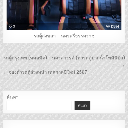
3
13664
รถตู้สงขลา – นครศรีธรรมราช
แนะแนว
รถตู้กรุงเทพ (หมอชิต) – นครสวรรค์ (ท่ารถตู้ปากน้ำโพมินิบัส)
เรื่อง
→
← จองตั๋วรถตู้ล่วงหน้า เทศกาลปีใหม่ 2567
ค้นหา
ค้นหา