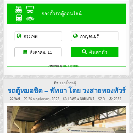
จองตั๋วรถตู้ออนไลน์
ค้นหาตั๋ว
สิงหาคม, 11
Powered by
12Go system
POSTED
จองตั๋วรถตู้
IN
รถตู้หมอชิต – พัทยา โดย วงสายทองทัวร์
ON
VAN
26 พฤศจิกายน 2023
LEAVE A COMMENT
0
2382
รถ
ตู้
หมอชิต
–
พัทยา
โดย
วง
สาย
ทอง