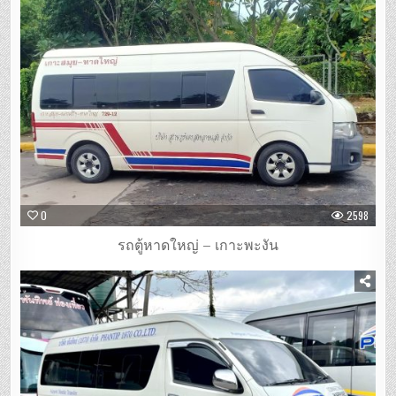
0
2598
รถตู้หาดใหญ่ – เกาะพะงัน