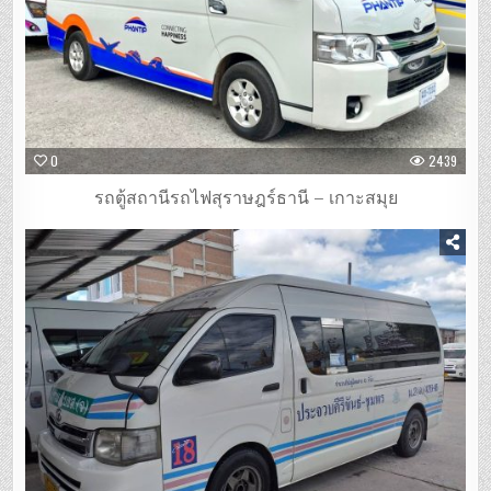
0
2439
รถตู้สถานีรถไฟสุราษฎร์ธานี – เกาะสมุย