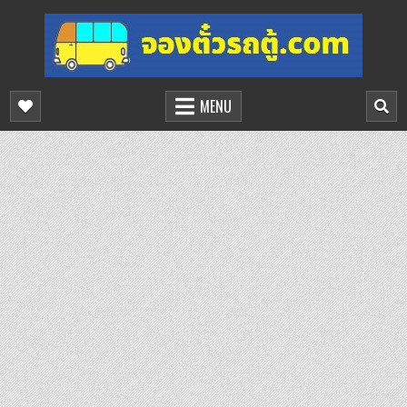
Skip
to
content
จองตั๋วรถตู้ออนไลน์
บริการจองตั๋วรถตู้ออนไลน์
MENU