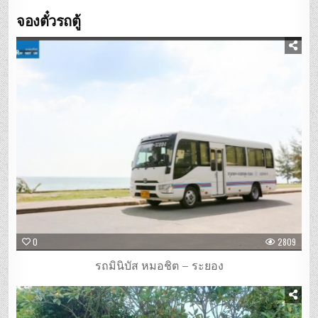
จองตั๋วรถตู้
0
2809
รถมินิบัส หมอชิต – ระยอง