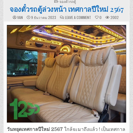
POSTED
จองตั๋วรถตู้
IN
จองตั๋วรถตู้ล่วงหน้า เทศกาลปีใหม่ 2567
ON
VAN
9 ธันวาคม 2023
LEAVE A COMMENT
0
2002
จอง
ตั๋ว
รถ
ตู้
ล่วง
หน้า
เทศกาล
ปี
ใหม่
2567
วันหยุดเทศกาลปีใหม่ 2567
ใกล้จะมาถึงแล้ว ! เป็นเทศกาล