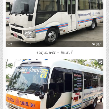
1
6071
รถตู้หมอชิต – จันทบุรี