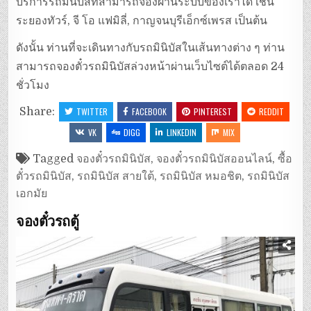
บริการรถมินิบัสที่สามารถจองผ่านระบบของเราได้ เช่น
ระยองทัวร์, จี โอ แฟมิลี่, กาญจนบุรีเอ็กซ์เพรส เป็นต้น
ดังนั้น ท่านที่จะเดินทางกับรถมินิบัสในเส้นทางต่าง ๆ ท่าน
สามารถจองตั๋วรถมินิบัสล่วงหน้าผ่านเว็บไซต์ได้ตลอด 24
ชั่วโมง
Share:
TWITTER
FACEBOOK
PINTEREST
REDDIT
VK
DIGG
LINKEDIN
MIX
Tagged
จองตั๋วรถมินิบัส
,
จองตั๋วรถมินิบัสออนไลน์
,
ซื้อ
ตั๋วรถมินิบัส
,
รถมินิบัส สายใต้
,
รถมินิบัส หมอชิต
,
รถมินิบัส
เอกมัย
จองตั๋วรถตู้