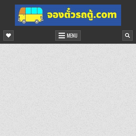
Skip
to
content
จองตั๋วรถตู้ออนไลน์
บริการจองตั๋วรถตู้ออนไลน์
MENU