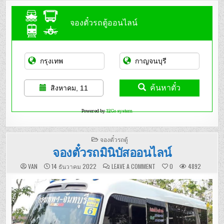
จองตั๋วรถตู้ออนไลน์
ค้นหาตั๋ว
สิงหาคม, 11
Powered by
12Go system
POSTED
จองตั๋วรถตู้
IN
จองตั๋วรถมินิบัสออนไลน์
ON
VAN
14 ธันวาคม 2022
LEAVE A COMMENT
0
4892
จอง
ตั๋ว
รถ
มิ
นิ
บัส
ออนไลน์