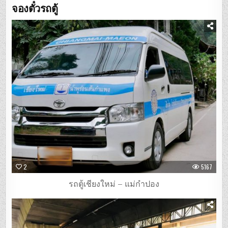
จองตั๋วรถตู้
2
5167
รถตู้เชียงใหม่ – แม่กำปอง