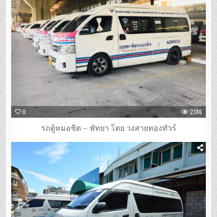
0
2386
รถตู้หมอชิต – พัทยา โดย วงสายทองทัวร์