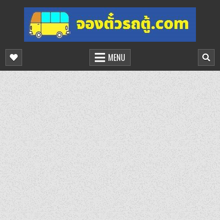
Skip
to
content
จองตั๋วรถตู้ออนไลน์
บริการจองตั๋วรถตู้ออนไลน์
MENU