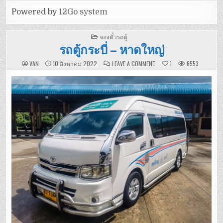
Powered by
12Go system
POSTED
จองตั๋วรถตู้
IN
รถตู้กระบี่ – หาดใหญ่
ON
VAN
10 สิงหาคม 2022
LEAVE A COMMENT
1
6553
รถ
ตู้
กระบี่
–
หาดใหญ่