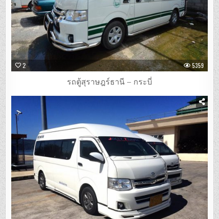
2
5359
รถตู้สุราษฎร์ธานี – กระบี่