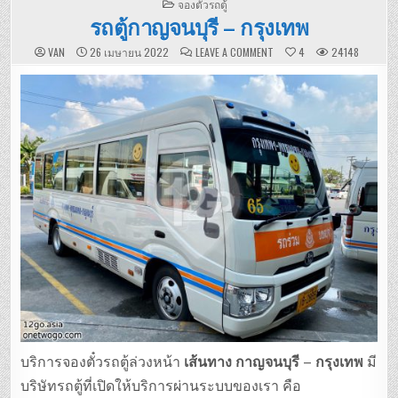
POSTED
จองตั๋วรถตู้
IN
รถตู้กาญจนบุรี – กรุงเทพ
ON
VAN
26 เมษายน 2022
LEAVE A COMMENT
4
24148
รถ
ตู้
กาญจนบุรี
–
กรุงเทพ
บริการจองตั๋วรถตู้ล่วงหน้า
เส้นทาง กาญจนบุรี – กรุงเทพ
มี
บริษัทรถตู้ที่เปิดให้บริการผ่านระบบของเรา คือ