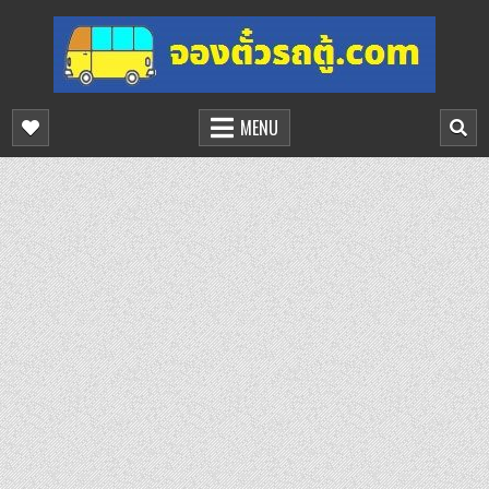
Skip
to
content
จองตั๋วรถตู้ออนไลน์
บริการจองตั๋วรถตู้ออนไลน์
MENU