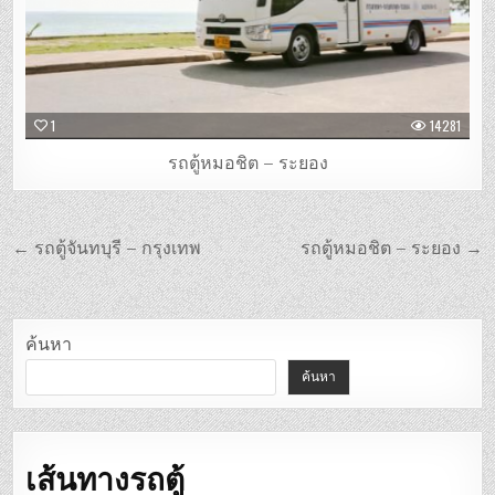
1
14281
รถตู้หมอชิต – ระยอง
แนะแนว
← รถตู้จันทบุรี – กรุงเทพ
รถตู้หมอชิต – ระยอง →
เรื่อง
ค้นหา
ค้นหา
เส้นทางรถตู้