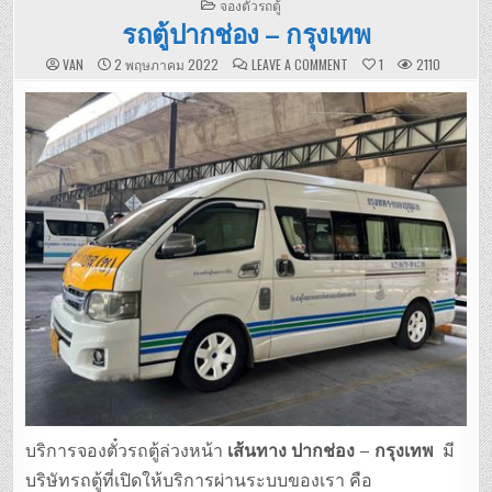
POSTED
จองตั๋วรถตู้
IN
รถตู้ปากช่อง – กรุงเทพ
ON
VAN
2 พฤษภาคม 2022
LEAVE A COMMENT
1
2110
รถ
ตู้
ปากช่อง
–
กรุงเทพ
บริการจองตั๋วรถตู้ล่วงหน้า
เส้นทาง ปากช่อง – กรุงเทพ
มี
บริษัทรถตู้ที่เปิดให้บริการผ่านระบบของเรา คือ