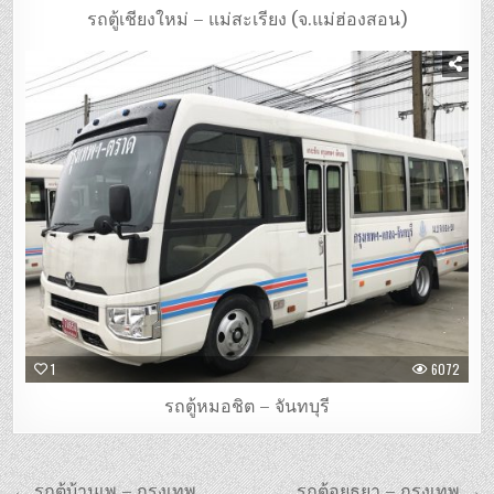
รถตู้เชียงใหม่ – แม่สะเรียง (จ.แม่ฮ่องสอน)
1
6072
รถตู้หมอชิต – จันทบุรี
แนะแนว
← รถตู้บ้านเพ – กรุงเทพ
รถตู้อยุธยา – กรุงเทพ →