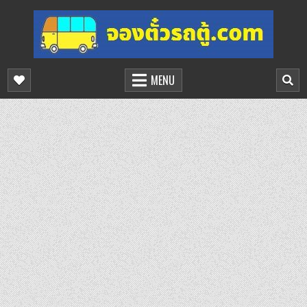
Skip
to
content
จองตั๋วรถตู้ออนไลน์
บริการจองตั๋วรถตู้ออนไลน์
MENU