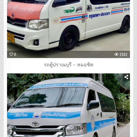
0
2582
รถตู้ปราณบุรี – หมอชิต