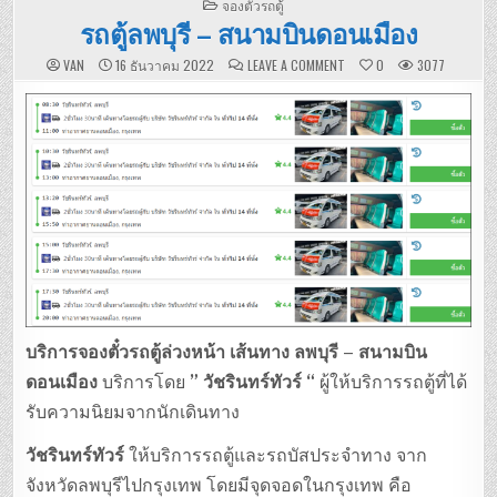
POSTED
จองตั๋วรถตู้
IN
รถตู้ลพบุรี – สนามบินดอนเมือง
ON
VAN
16 ธันวาคม 2022
LEAVE A COMMENT
0
3077
รถ
ตู้
ลพบุรี
–
สนาม
บิน
ดอนเมือง
บริการจองตั๋วรถตู้ล่วงหน้า เส้นทาง ลพบุรี – สนามบิน
ดอนเมือง
บริการโดย
” วัชรินทร์ทัวร์ “
ผู้ให้บริการรถตู้ที่ได้
รับความนิยมจากนักเดินทาง
วัชรินทร์ทัวร์
ให้บริการรถตู้และรถบัสประจำทาง จาก
จังหวัดลพบุรีไปกรุงเทพ โดยมีจุดจอดในกรุงเทพ คือ