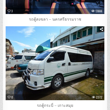
3
13666
รถตู้สงขลา – นครศรีธรรมราช
0
2372
รถตู้กระบี่ – เกาะสมุย