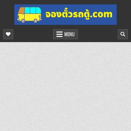
Skip
to
content
จองตั๋วรถตู้ออนไลน์
บริการจองตั๋วรถตู้ออนไลน์
MENU