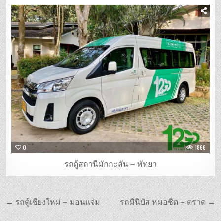
0
1866
รถตู้สถานีมักกะสัน – พัทยา
แนะแนว
← รถตู้เชียงใหม่ – ม่อนแจ่ม
รถมินิบัส หมอชิต – ตราด →
เรื่อง