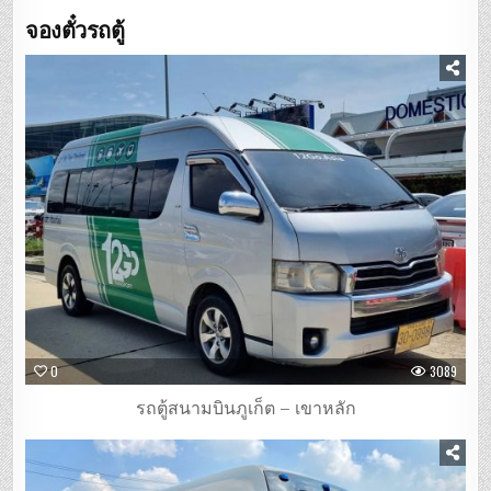
จองตั๋วรถตู้
0
3089
รถตู้สนามบินภูเก็ต – เขาหลัก