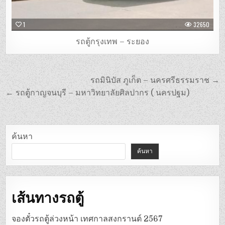
1
32650
รถตู้กรุงเทพ – ระยอง
แนะแนว
รถมินิบัส ภูเก็ต – นครศรีธรรมราช →
เรื่อง
← รถตู้กาญจนบุรี – มหาวิทยาลัยศิลปากร ( นครปฐม)
ค้นหา
ค้นหา
เส้นทางรถตู้
จองตั๋วรถตู้ล่วงหน้า เทศกาลสงกรานต์ 2567