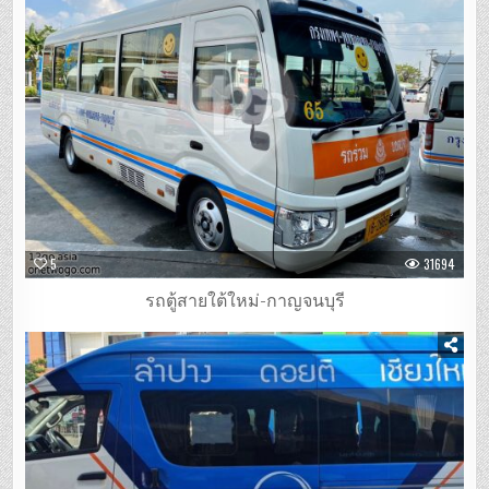
5
31694
รถตู้สายใต้ใหม่-กาญจนบุรี