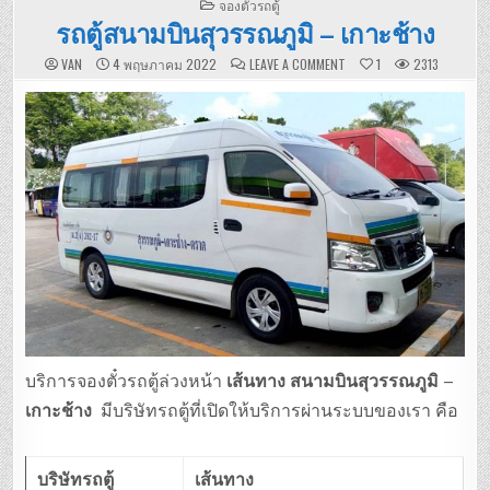
POSTED
จองตั๋วรถตู้
IN
รถตู้สนามบินสุวรรณภูมิ – เกาะช้าง
ON
VAN
4 พฤษภาคม 2022
LEAVE A COMMENT
1
2313
รถ
ตู้
สนาม
บิน
สุวรรณภูมิ
–
เกาะ
ช้าง
บริการจองตั๋วรถตู้ล่วงหน้า
เส้นทาง สนามบินสุวรรณภูมิ –
เกาะช้าง
มีบริษัทรถตู้ที่เปิดให้บริการผ่านระบบของเรา คือ
บริษัทรถตู้
เส้นทาง