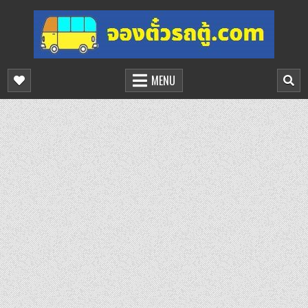
Skip
to
content
จองตั๋วรถตู้ออนไลน์
บริการจองตั๋วรถตู้ออนไลน์
MENU