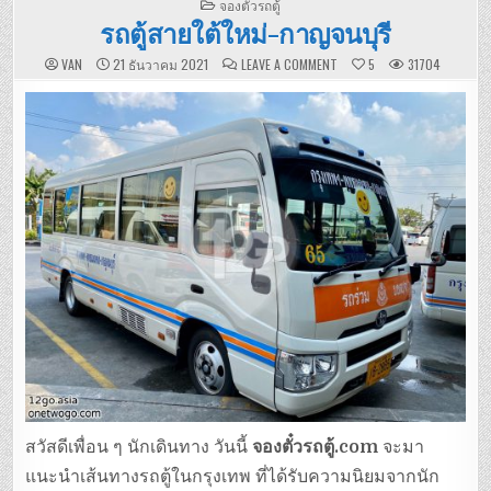
POSTED
จองตั๋วรถตู้
IN
รถตู้สายใต้ใหม่-กาญจนบุรี
ON
VAN
21 ธันวาคม 2021
LEAVE A COMMENT
5
31704
รถ
ตู้
สาย
ใต้
ใหม่-
กาญจนบุรี
สวัสดีเพื่อน ๆ นักเดินทาง วันนี้
จองตั๋วรถตู้.com
จะมา
แนะนำเส้นทางรถตู้ในกรุงเทพ ที่ได้รับความนิยมจากนัก