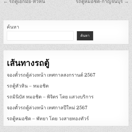
แนะแนว
← รถตู้เอกมัย-หัวหิน
รถตู้หมอชิต-กาญจนบุรี →
เรื่อง
ค้นหา
ค้นหา
เส้นทางรถตู้
จองตั๋วรถตู้ล่วงหน้า เทศกาลสงกรานต์ 2567
รถตู้หัวหิน – หมอชิต
รถมินิบัส หมอชิต – พิจิตร โดย แสวงบริการ
จองตั๋วรถตู้ล่วงหน้า เทศกาลปีใหม่ 2567
รถตู้หมอชิต – พัทยา โดย วงสายทองทัวร์