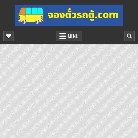
Skip
to
content
จองตั๋วรถตู้ออนไลน์
บริการจองตั๋วรถตู้ออนไลน์
MENU