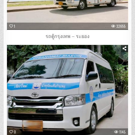
1
32655
รถตู้กรุงเทพ – ระยอง
0
1145