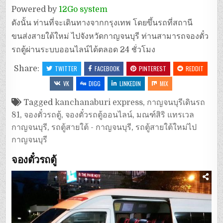
Powered by
12Go system
ดังนั้น ท่านที่จะเดินทางจากกรุงเทพ โดยขึ้นรถที่สถานี
ขนส่งสายใต้ใหม่ ไปจังหวัดกาญจนบุรี ท่านสามารถจองตั๋ว
รถตู้ผ่านระบบออนไลน์ได้ตลอด 24 ชั่วโมง
Share:
TWITTER
FACEBOOK
PINTEREST
REDDIT
VK
DIGG
LINKEDIN
MIX
Tagged
kanchanaburi express
,
กาญจนบุรีเดินรถ
81
,
จองตั๋วรถตู้
,
จองตั๋วรถตู้ออนไลน์
,
มณฑ์สิริ แทรเวล
กาญจนบุรี
,
รถตู้สายใต้ - กาญจนบุรี
,
รถตู้สายใต้ใหม่ไป
กาญจนบุรี
จองตั๋วรถตู้