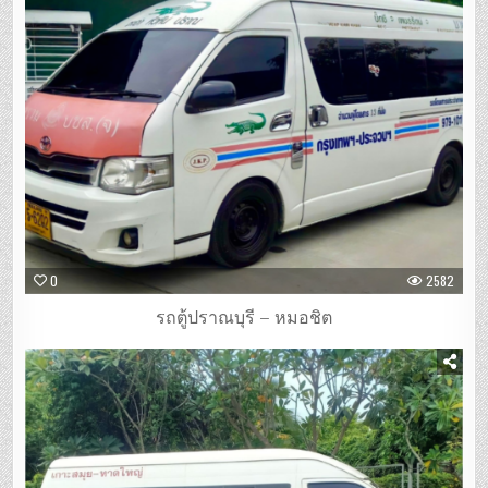
0
2582
รถตู้ปราณบุรี – หมอชิต