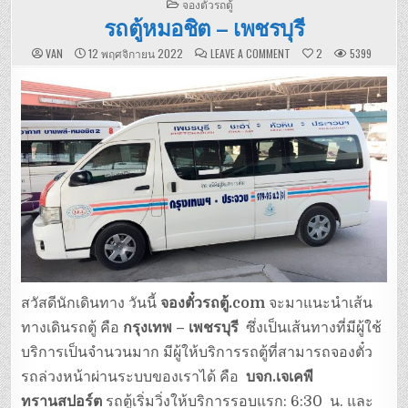
POSTED
จองตั๋วรถตู้
IN
รถตู้หมอชิต – เพชรบุรี
ON
VAN
12 พฤศจิกายน 2022
LEAVE A COMMENT
2
5399
รถ
ตู้
หมอชิต
–
เพชรบุรี
สวัสดีนักเดินทาง วันนี้
จองตั๋วรถตู้.com
จะมาแนะนำเส้น
ทางเดินรถตู้ คือ
กรุงเทพ – เพชรบุรี
ซึ่งเป็นเส้นทางที่มีผู้ใช้
บริการเป็นจำนวนมาก มีผู้ให้บริการรถตู้ที่สามารถจองตั๋ว
รถล่วงหน้าผ่านระบบของเราได้ คือ
บจก.เจเคพี
ทรานสปอร์ต
รถตู้เริ่มวิ่งให้บริการรอบแรก: 6:30 น. และ