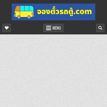
Skip
to
content
จองตั๋วรถตู้ออนไลน์
บริการจองตั๋วรถตู้ออนไลน์
MENU