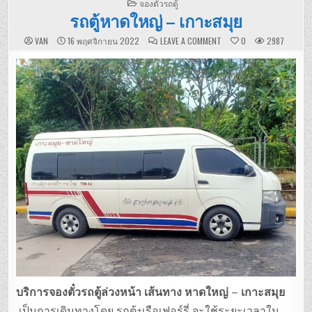
POSTED
จองตั๋วรถตู้
IN
รถตู้หาดใหญ่ – เกาะสมุย
ON
VAN
16 พฤศจิกายน 2022
LEAVE A COMMENT
0
2987
รถ
ตู้
หาดใหญ่
–
เกาะสมุย
บริการจองตั๋วรถตู้ล่วงหน้า เส้นทาง หาดใหญ่ – เกาะสมุย
เป็นการเดินทางโดย รถตู้+เรือเฟอร์รี่ จะใช้ระยะเวลาใน