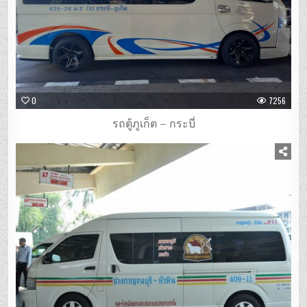
0
7256
รถตู้ภูเก็ต – กระบี่