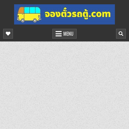
Skip
to
content
จองตั๋วรถตู้ออนไลน์
บริการจองตั๋วรถตู้ออนไลน์
MENU