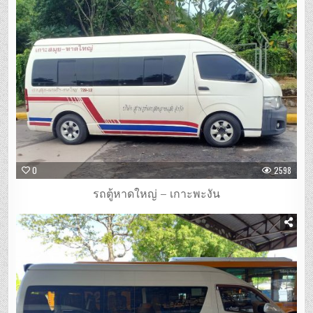
0
2598
รถตู้หาดใหญ่ – เกาะพะงัน