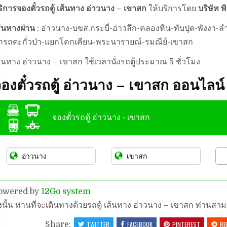
ริการจองตั๋วรถตู้ เส้นทาง อ่าวนาง – เขาสก
ให้บริการโดย
บริษัท 
ส้นทางผ่าน
: อ่าวนาง-บขส.กระบี่-อ่าวลึก-คลองหิน-ทับปุด-พังงา-ล
่ารถตะกั่วป่า-แยกโคกเคียน-พระนารายณ์-รมณีย์-เขาสก
ส้นทาง อ่าวนาง – เขาสก ใช้เวลานั่งรถตู้ประมาณ 5 ชั่วโมง
องตั๋วรถตู้ อ่าวนาง – เขาสก ออนไลน์
จองตั๋วรถตู้ อ่าวนาง - เขาสก
owered by
12Go system
ังนั้น ท่านที่จะเดินทางด้วยรถตู้ เส้นทาง อ่าวนาง – เขาสก ท่านสาม
Share:
TWITTER
FACEBOOK
PINTEREST
RE