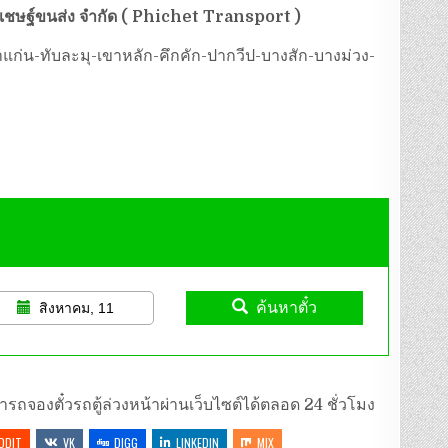
พิเชษฐ์ขนส่ง จำกัด ( Phichet Transport )
ำแก่น-ทับละมุ-เขาหลัก-คึกคัก-ปากวีป-บางสัก-บางม่วง-
ค้นหาตั๋ว
สิงหาคม, 11
ารถจองตั๋วรถตู้ล่วงหน้าผ่านเว็บไซต์ได้ตลอด 24 ชั่วโมง
DDIT
VK
DIGG
LINKEDIN
MIX