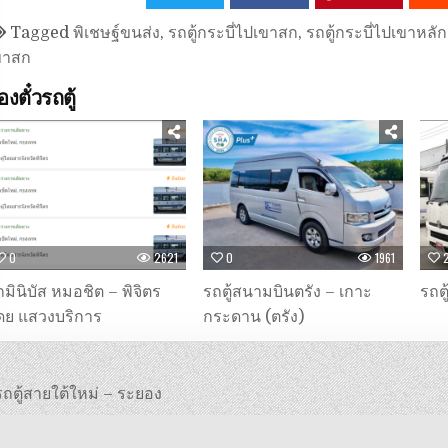
Tagged
พิเชษฐ์ขนส่ง
,
รถตู้กระบี่ไปเขาสก
,
รถตู้กระบี่ไปเขาหลัก
ขาสก
องตั๋วรถตู้
0
2621
0
1961
มินิบัส หมอชิต – พิจิตร
รถตู้สนามบินตรัง – เกาะ
รถตู
ดย แสวงบริการ
กระดาน (ตรัง)
นะแนว
ถตู้สายใต้ใหม่ – ระยอง
ื่อง