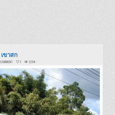
– เขาสก
ON
A COMMENT
1
3294
รถ
ตู้
อ่าว
นาง
–
เขา
สก