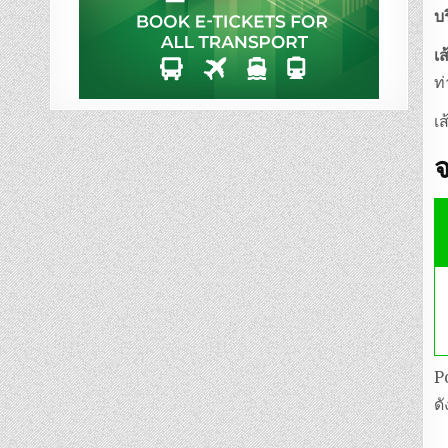
บ
เ
ท
เ
จ
P
ด