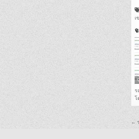
เ
จ
รถ
โ
แ
← ร
เร