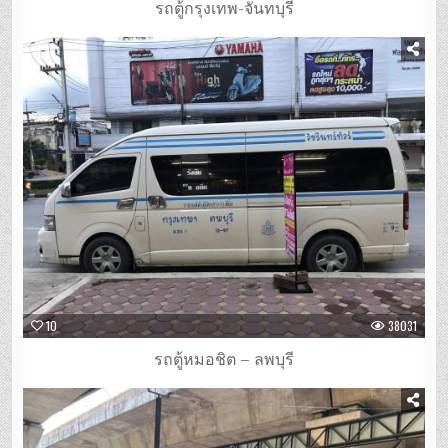
รถตู้กรุงเทพ-จันทบุรี
10
38031
รถตู้หมอชิต – ลพบุรี