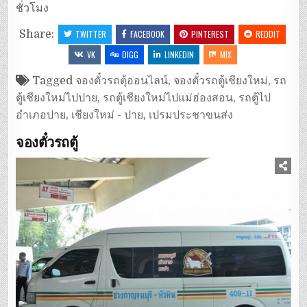
ชั่วโมง
Share:
TWITTER
FACEBOOK
PINTEREST
REDDIT
VK
DIGG
LINKEDIN
MIX
Tagged
จองตั๋วรถตุ้ออนไลน์
,
จองตั๋วรถตู้เชียงใหม่
,
รถ
ตู้เชียงใหม่ไปปาย
,
รถตู้เชียงใหม่ไปแม่ฮ่องสอน
,
รถตู้ไป
อำเภอปาย
,
เชียงใหม่ - ปาย
,
เปรมประชาขนส่ง
จองตั๋วรถตู้