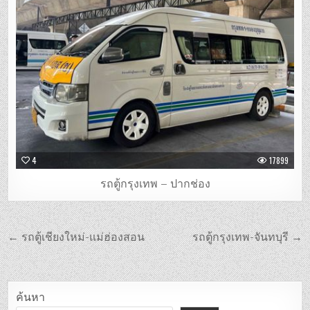
4
17899
รถตู้กรุงเทพ – ปากช่อง
แนะแนว
← รถตู้เชียงใหม่-แม่ฮ่องสอน
รถตู้กรุงเทพ-จันทบุรี →
เรื่อง
ค้นหา