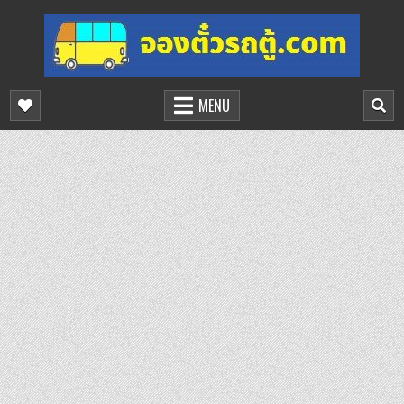
Skip
to
content
จองตั๋วรถตู้ออนไลน์
บริการจองตั๋วรถตู้ออนไลน์
MENU