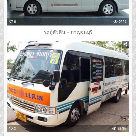
0
2954
รถตู้หัวหิน – กาญจนบุรี
3
33798