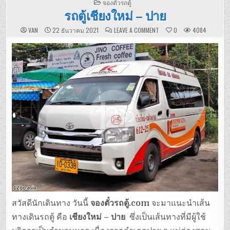
POSTED
จองตั๋วรถตู้
IN
รถตู้เชียงใหม่ – ปาย
ON
VAN
22 ธันวาคม 2021
LEAVE A COMMENT
0
4084
รถ
ตู้
เชียงใหม่
–
ปาย
สวัสดีนักเดินทาง วันนี้
จองตั๋วรถตู้.com
จะมาแนะนำเส้น
ทางเดินรถตู้ คือ
เชียงใหม่ – ปาย
ซึ่งเป็นเส้นทางที่มีผู้ใช้