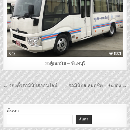
2
8021
รถตู้เอกมัย – จันทบุรี
แนะแนว
← จองตั๋วรถมินิบัสออนไลน์
รถมินิบัส หมอชิต – ระยอง →
เรื่อง
ค้นหา
ค้นหา