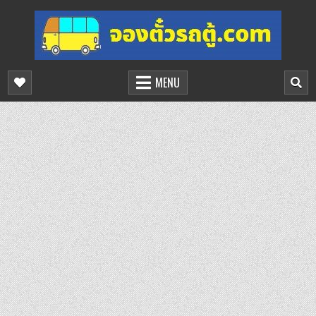
Skip
to
content
จองตั๋วรถตู้ออนไลน์
บริการจองตั๋วรถตู้ออนไลน์
MENU