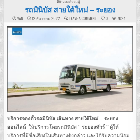
POSTED
จองตั๋วรถตู้
IN
รถมินิบัส สายใต้ใหม่ – ระยอง
ON
VAN
12 ธันวาคม 2022
LEAVE A COMMENT
0
7024
รถ
มิ
นิ
บัส
สาย
ใต้
ใหม่
–
ระยอง
บริการจองตั๋วรถมินิบัส เส้นทาง สายใต้ใหม่ – ระยอง
ออนไลน์
ให้บริการโดยรถมินิบัส
” ระยองทัวร์ “
ผู้ให้
บริการที่มีชื่อเสียงในเส้นทางดังกล่าว และได้รับความนิยม