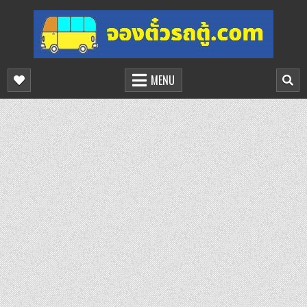
Skip
to
content
จองตั๋วรถตู้ออนไลน์
บริการจองตั๋วรถตู้ออนไลน์
MENU