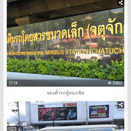
24
131653
จองตั๋วรถตู้หมอชิต