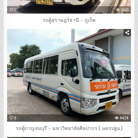
1
3401
รถตู้สุราษฎร์ธานี – ภูเก็ต
0
4424
รถตู้กาญจนบุรี – มหาวิทยาลัยศิลปากร ( นครปฐม)