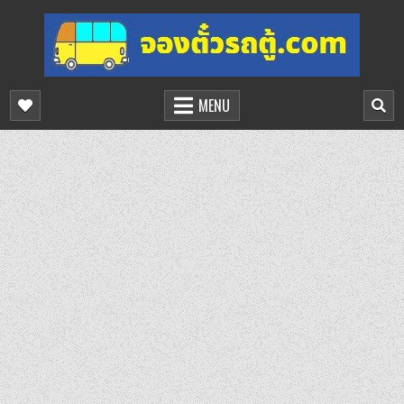
Skip
to
content
จองตั๋วรถตู้ออนไลน์
บริการจองตั๋วรถตู้ออนไลน์
MENU