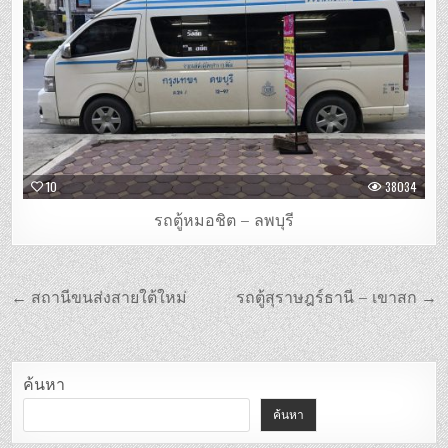
10
38034
รถตู้หมอชิต – ลพบุรี
แนะแนว
← สถานีขนส่งสายใต้ใหม่
รถตู้สุราษฎร์ธานี – เขาสก →
เรื่อง
ค้นหา
ค้นหา