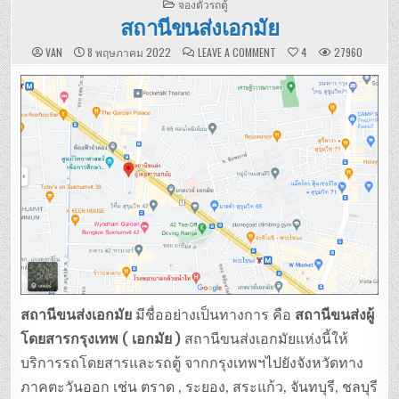
POSTED
จองตั๋วรถตู้
IN
สถานีขนส่งเอกมัย
ON
VAN
8 พฤษภาคม 2022
LEAVE A COMMENT
4
27960
สถานี
ขนส่ง
เอกมัย
สถานีขนส่งเอกมัย
มีชื่ออย่างเป็นทางการ คือ
สถานีขนส่งผู้
โดยสารกรุงเทพ ( เอกมัย )
สถานีขนส่งเอกมัยแห่งนี้ให้
บริการรถโดยสารและรถตู้ จากกรุงเทพฯไปยังจังหวัดทาง
ภาคตะวันออก เช่น ตราด , ระยอง, สระแก้ว, จันทบุรี, ชลบุรี