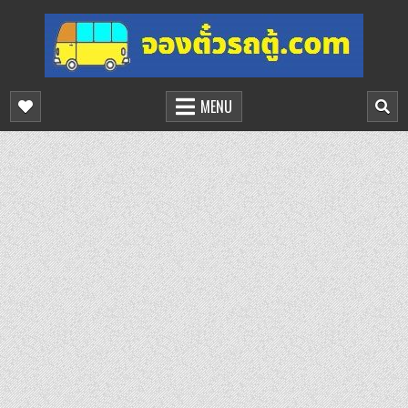
Skip
to
content
จองตั๋วรถตู้ออนไลน์
บริการจองตั๋วรถตู้ออนไลน์
MENU