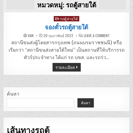
หมวดหมู่:
รถตู้สายใต้
Posted
รถตู้สายใต้
in
จองตั๋วรถตู้สายใต้
ON
VAN
20 กุมภาพันธ์ 2022
LEAVE A COMMENT
จอง
ตั๋ว
สถานีขนส่งผู้โดยสารกรุงเทพ (ถนนบรมราชชนนี) หรือ
รถ
ตู้
เรียกว่า “สถานีขนส่งสายใต้ใหม่” เป็นสถานที่ให้บริการรถ
สาย
ใต้
ทัวร์ประจำทาง ได้แก่ รถ บขส. และรถร่ว…
รายละเอียด
ค้นหา
ค้นหา
เส้นทางรถตู้