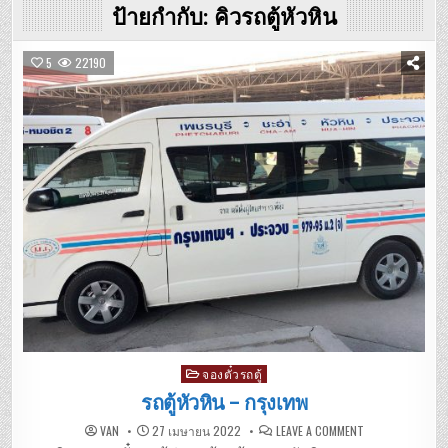
ป้ายกำกับ:
คิวรถตู้หัวหิน
5
22190
Posted
จองตั๋วรถตู้
in
รถตู้หัวหิน – กรุงเทพ
ON
VAN
27 เมษายน 2022
LEAVE A COMMENT
รถ