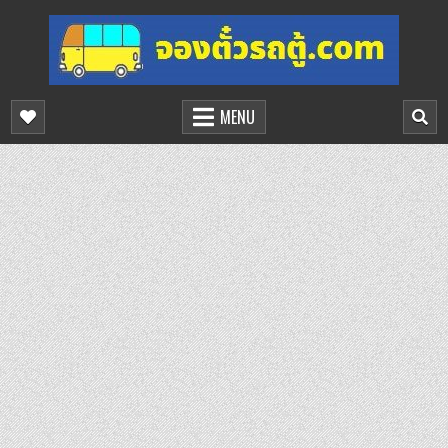
Skip
to
content
จองตั๋วรถตู้ออนไลน์
บริการจองตั๋วรถตู้ออนไลน์
MENU