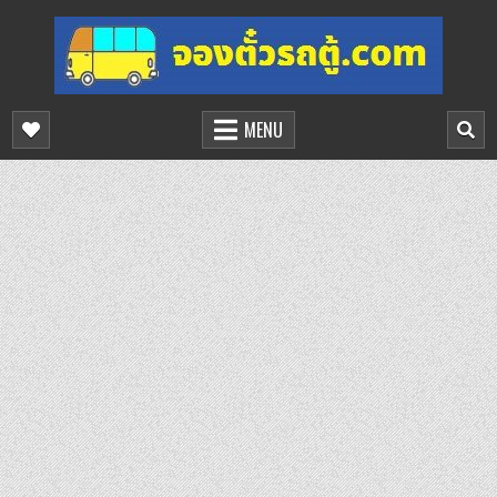
Skip
to
content
จองตั๋วรถตู้ออนไลน์
บริการจองตั๋วรถตู้ออนไลน์
MENU