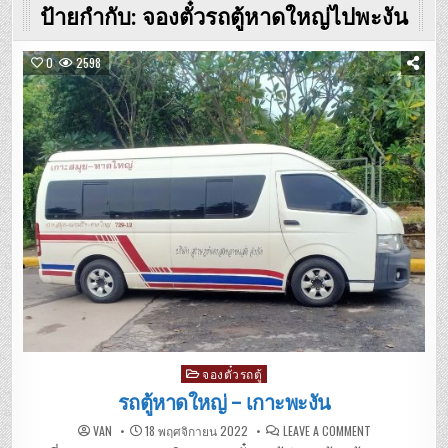
ป้ายกำกับ:
จองตั๋วรถตู้หาดใหญ่ไปพะงัน
0
2598
Posted
จองตั๋วรถตู้
in
รถตู้หาดใหญ่ – เกาะพะงัน
ON
VAN
18 พฤศจิกายน 2022
LEAVE A COMMENT
รถ