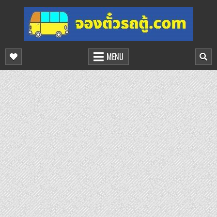
Skip
to
content
จองตั๋วรถตู้ออนไลน์
บริการจองตั๋วรถตู้ออนไลน์
MENU