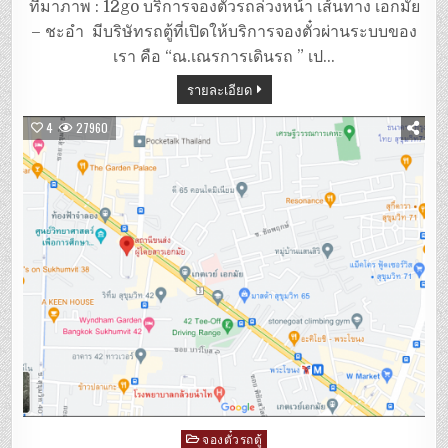
ตู้
ที่มาภาพ : 12go บริการจองตั๋วรถล่วงหน้า เส้นทาง เอกมัย
เอกมัย
–
– ชะอำ มีบริษัทรถตู้ที่เปิดให้บริการจองตั๋วผ่านระบบของ
ชะอำ
เรา คือ “ณ.เณรการเดินรถ ” เป…
รายละเอียด
4
27960
Posted
จองตั๋วรถตู้