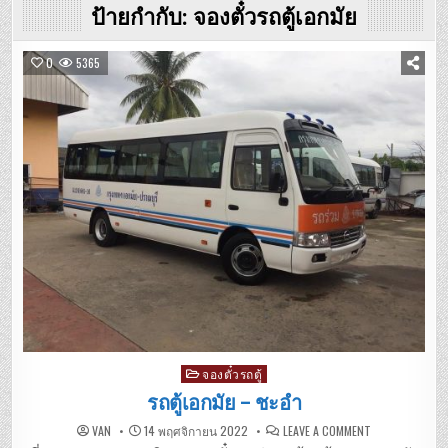
ป้ายกำกับ:
จองตั๋วรถตู้เอกมัย
0
5365
Posted
จองตั๋วรถตู้
in
รถตู้เอกมัย – ชะอำ
ON
VAN
14 พฤศจิกายน 2022
LEAVE A COMMENT
รถ