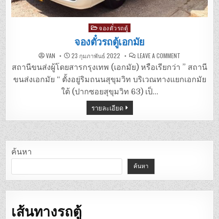
Posted
จองตั๋วรถตู้
in
จองตั๋วรถตู้เอกมัย
ON
VAN
23 กุมภาพันธ์ 2022
LEAVE A COMMENT
จอง
ตั๋ว
สถานีขนส่งผู้โดยสารกรุงเทพ (เอกมัย) หรือเรียกว่า ” สถานี
รถ
ตู้
ขนส่งเอกมัย “ ตั้งอยู่ริมถนนสุขุมวิท บริเวณทางแยกเอกมัย
เอกมัย
ใต้ (ปากซอยสุขุมวิท 63) เป็…
รายละเอียด
ค้นหา
ค้นหา
เส้นทางรถตู้