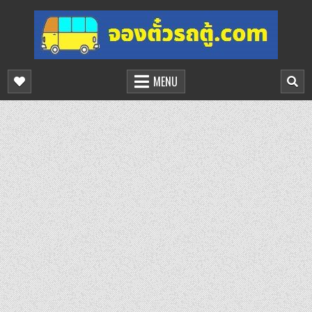
Skip
to
content
จองตั๋วรถตู้ออนไลน์
บริการจองตั๋วรถตู้ออนไลน์
MENU