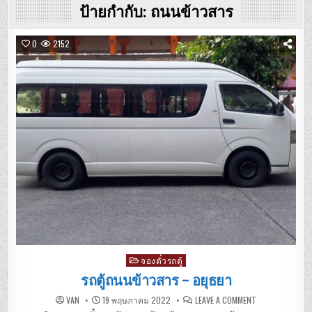
ป้ายกำกับ:
ถนนข้าวสาร
0
2152
Posted
จองตั๋วรถตู้
in
รถตู้ถนนข้าวสาร – อยุธยา
ON
VAN
19 พฤษภาคม 2022
LEAVE A COMMENT
รถ