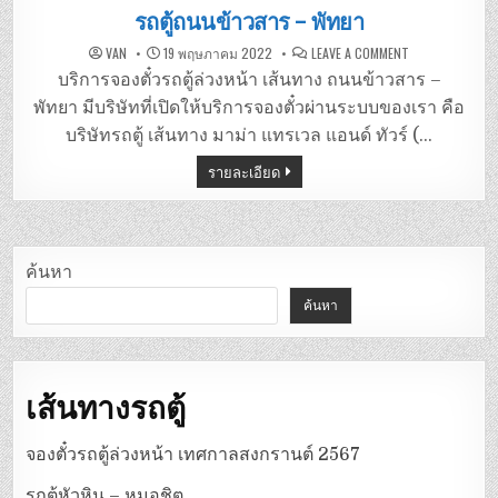
in
รถตู้ถนนข้าวสาร – พัทยา
ON
VAN
19 พฤษภาคม 2022
LEAVE A COMMENT
รถ
ตู้
บริการจองตั๋วรถตู้ล่วงหน้า เส้นทาง ถนนข้าวสาร –
ถนน
ข้าวสาร
พัทยา มีบริษัทที่เปิดให้บริการจองตั๋วผ่านระบบของเรา คือ
–
พัทยา
บริษัทรถตู้ เส้นทาง มาม่า แทรเวล แอนด์ ทัวร์ (…
รายละเอียด
ค้นหา
ค้นหา
เส้นทางรถตู้
จองตั๋วรถตู้ล่วงหน้า เทศกาลสงกรานต์ 2567
รถตู้หัวหิน – หมอชิต