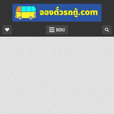
Skip
to
content
จองตั๋วรถตู้ออนไลน์
บริการจองตั๋วรถตู้ออนไลน์
MENU