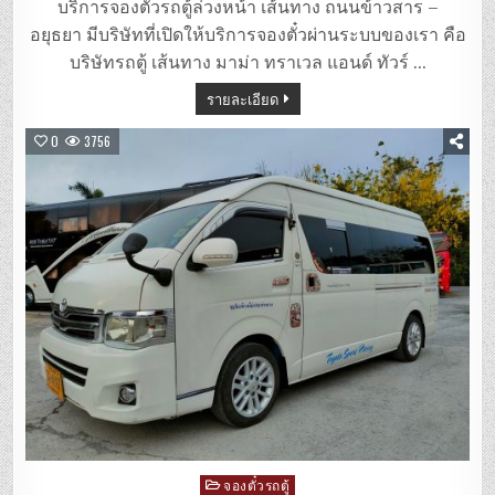
ตู้
บริการจองตั๋วรถตู้ล่วงหน้า เส้นทาง ถนนข้าวสาร –
ถนน
ข้าวสาร
อยุธยา มีบริษัทที่เปิดให้บริการจองตั๋วผ่านระบบของเรา คือ
–
อยุธยา
บริษัทรถตู้ เส้นทาง มาม่า ทราเวล แอนด์ ทัวร์ …
รายละเอียด
0
3756
Posted
จองตั๋วรถตู้