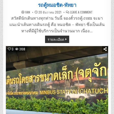
in
รถตู้หมอชิต-พัทยา
ON
VAN
20 ธันวาคม 2021
LEAVE A COMMENT
รถ
ตู้
สวัสดีนักเดินทางทุกท่าน วันนี้ จองตั๋วรถตู้.com จะมา
หมอชิต-
พัทยา
แนะนำเส้นทางเดินรถตู้ คือ หมอชิต – พัทยา ซึ่งเป็นเส้น
ทางที่มีผู้ใช้บริการเป็นจำนวนมาก เนื่อง…
รายละเอียด
0
3108