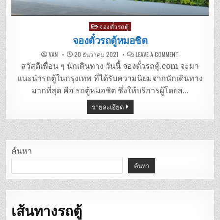
Posted
จองตั๋วรถตู้
in
จองตั๋วรถตู้หมอชิต
ON
VAN
20 ธันวาคม 2021
LEAVE A COMMENT
จอง
ตั๋ว
สวัสดีเพื่อน ๆ นักเดินทาง วันนี้ จองตั๋วรถตู้.com จะมา
รถ
ตู้
แนะนำรถตู้ในกรุงเทพ ที่ได้รับความนิยมจากนักเดินทาง
หมอชิต
มากที่สุด คือ รถตู้หมอชิต ซึ่งให้บริการผู้โดยส…
รายละเอียด
ค้นหา
ค้นหา
เส้นทางรถตู้