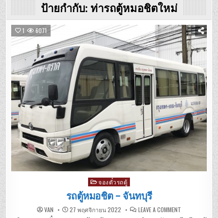
ป้ายกำกับ:
ท่ารถตู้หมอชิตใหม่
1
6071
Posted
จองตั๋วรถตู้
in
รถตู้หมอชิต – จันทบุรี
ON
VAN
27 พฤศจิกายน 2022
LEAVE A COMMENT
รถ