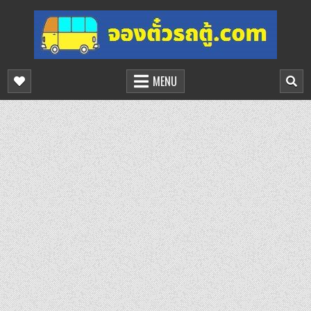
Skip
to
content
จองตั๋วรถตู้ออนไลน์
บริการจองตั๋วรถตู้ออนไลน์
MENU