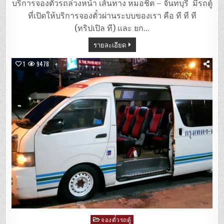
ตู้
บริการจองตั๋วรถล่วงหน้า เส้นทาง หมอชิต – จันทบุรี มีรถตู้
หมอชิต
–
ที่เปิดให้บริการจองตั๋วผ่านระบบของเรา คือ ที ที ที
จันทบุรี
(ทริปเปิล ที) และ ยก…
รายละเอียด
1
9478
Posted
จองตั๋วรถตู้