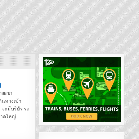
)
ON
COMMENT
รถ
ตู้
ดินทางเข้า
หาดใหญ่
–
่ จะมีบริษัทรถ
ปีนัง
(มาเลเซีย)
 หาดใหญ่ –