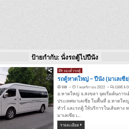
ป้ายกำกับ:
นั่งรถตู้ไปปีนัง
Posted
จองตั๋วรถตู้
in
รถตู้หาดใหญ่ – ปีนัง (มาเลเซีย
VAN
7 พฤศจิกายน 2022
LEAVE A 
อ.หาดใหญ่ จ.สงขลา จุดเริ่มต้นการเ
ประเทศมาเลเซีย ในพื้นที่ อ.หาดใหญ
ทัวร์ และรถตู้ ให้บริการในเส้นทาง
มาเลเซีย เ…
รายละเอียด