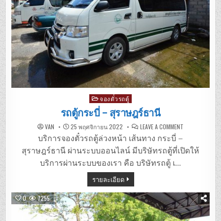
Posted
จองตั๋วรถตู้
in
รถตู้กระบี่ – สุราษฎร์ธานี
ON
VAN
25 พฤศจิกายน 2022
LEAVE A COMMENT
รถ
ตู้
บริการจองตั๋วรถตู้ล่วงหน้า เส้นทาง กระบี่ –
กระบี่
–
สุราษฎร์ธานี ผ่านระบบออนไลน์ มีบริษัทรถตู้ที่เปิดให้
สุราษฎร์ธานี
บริการผ่านระบบของเรา คือ บริษัทรถตู้ เ…
รายละเอียด
0
7255