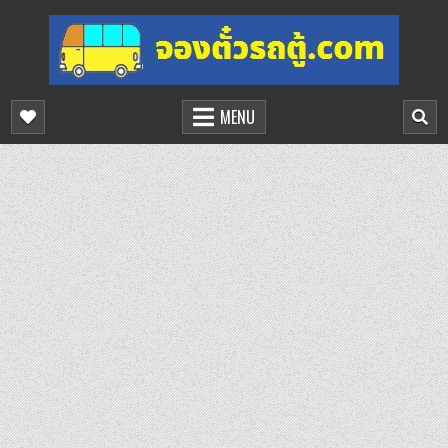
Skip
to
content
จองตั๋วรถตู้ออนไลน์
บริการจองตั๋วรถตู้ออนไลน์
MENU