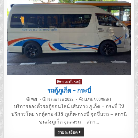
Posted
จองตั๋วรถตู้
in
รถตู้ภูเก็ต – กระบี่
ON
VAN
18 เมษายน 2022
LEAVE A COMMENT
รถ
ตู้
บริการจองตั๋วรถตู้ออนไลน์ เส้นทาง ภูเก็ต – กระบี่ ให้
ภูเก็ต
–
บริการโดย รถตู้สาย 438 ภูเก็ต-กระบี่ จุดขึ้นรถ – สถานี
กระบี่
ขนส่งภูเก็ต จุดลงรถ – สถา…
รายละเอียด