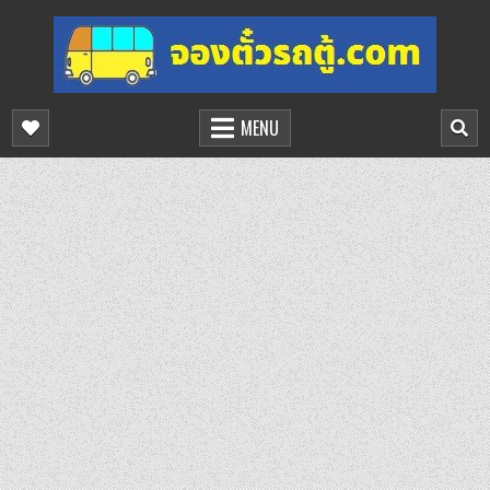
Skip
to
content
จองตั๋วรถตู้ออนไลน์
บริการจองตั๋วรถตู้ออนไลน์
MENU