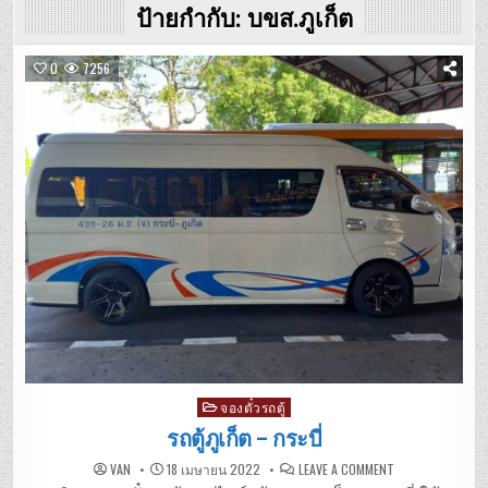
ป้ายกำกับ:
บขส.ภูเก็ต
0
7256
Posted
จองตั๋วรถตู้
in
รถตู้ภูเก็ต – กระบี่
ON
VAN
18 เมษายน 2022
LEAVE A COMMENT
รถ