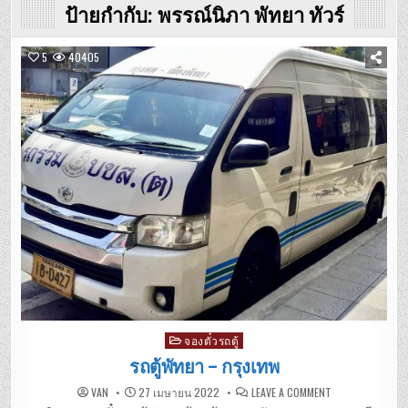
ป้ายกำกับ:
พรรณ์นิภา พัทยา ทัวร์
5
40405
Posted
จองตั๋วรถตู้
in
รถตู้พัทยา – กรุงเทพ
ON
VAN
27 เมษายน 2022
LEAVE A COMMENT
รถ