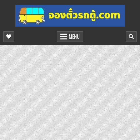
Skip
to
content
จองตั๋วรถตู้ออนไลน์
บริการจองตั๋วรถตู้ออนไลน์
MENU