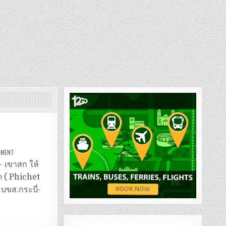
ON
MMENT
รถ
ตู้
– เขาสก ให้
อ่าว
นาง
ด ( Phichet
–
เขา
-บขส.กระบี่-
สก