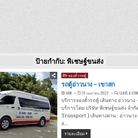
ป้ายกำกับ:
พิเชษฐ์ขนส่ง
Posted
จองตั๋วรถตู้
in
รถตู้อ่าวนาง – เขาสก
VAN
21 เมษายน 2022
LEAVE A CO
บริการจองตั๋วรถตู้ เส้นทาง อ่าวนาง 
บริการโดย บริษัท พิเชษฐ์ขนส่ง จำกั
Transport ) เส้นทางผ่าน : อ่าวนาง
อ่…
รายละเอียด