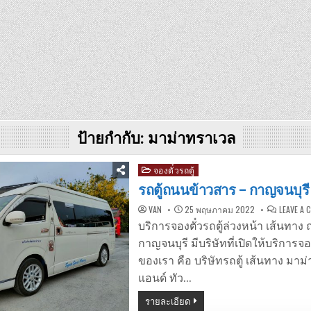
ป้ายกำกับ:
มาม่าทราเวล
Posted
จองตั๋วรถตู้
in
รถตู้ถนนข้าวสาร – กาญจนบุรี
VAN
25 พฤษภาคม 2022
LEAVE A
บริการจองตั๋วรถตู้ล่วงหน้า เส้นทา
กาญจนบุรี มีบริษัทที่เปิดให้บริการจ
ของเรา คือ บริษัทรถตู้ เส้นทาง มาม
แอนด์ ทัว…
รายละเอียด