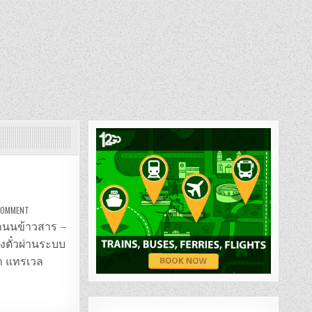
ON
 COMMENT
รถ
ตู้
ง ถนนข้าวสาร –
ถนน
ข้าวสาร
องตั๋วผ่านระบบ
–
กาญจนบุรี
่า แทรเวล