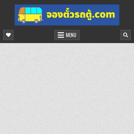
Skip
to
content
จองตั๋วรถตู้ออนไลน์
บริการจองตั๋วรถตู้ออนไลน์
MENU