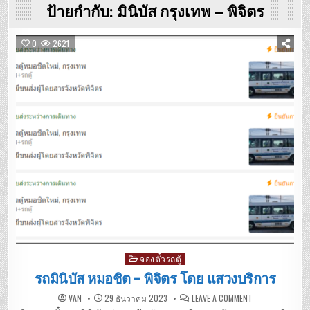
ป้ายกำกับ:
มินิบัส กรุงเทพ – พิจิตร
0
2621
Posted
จองตั๋วรถตู้
in
รถมินิบัส หมอชิต – พิจิตร โดย แสวงบริการ
ON
VAN
29 ธันวาคม 2023
LEAVE A COMMENT
รถ