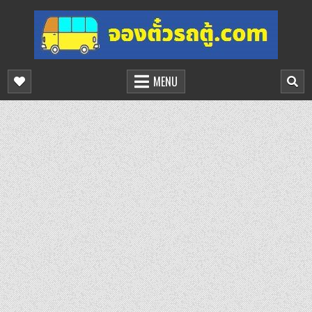
Skip
to
content
จองตั๋วรถตู้ออนไลน์
บริการจองตั๋วรถตู้ออนไลน์
MENU