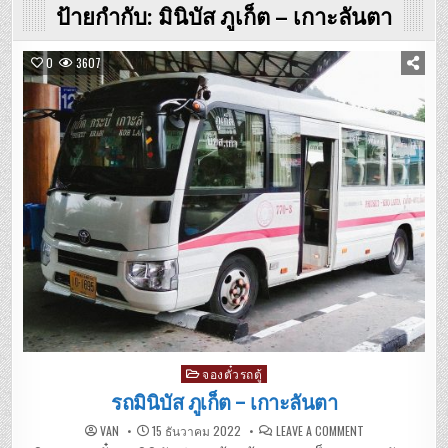
ป้ายกำกับ:
มินิบัส ภูเก็ต – เกาะลันตา
0
3607
Posted
จองตั๋วรถตู้
in
รถมินิบัส ภูเก็ต – เกาะลันตา
ON
VAN
15 ธันวาคม 2022
LEAVE A COMMENT
รถ