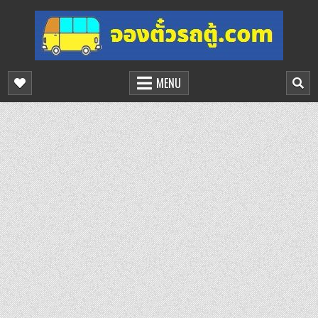
Skip
to
content
จองตั๋วรถตู้ออนไลน์
บริการจองตั๋วรถตู้ออนไลน์
MENU