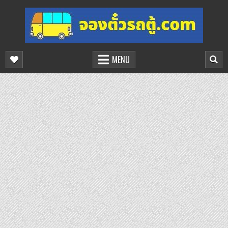
Skip
to
content
จองตั๋วรถตู้ออนไลน์
บริการจองตั๋วรถตู้ออนไลน์
MENU