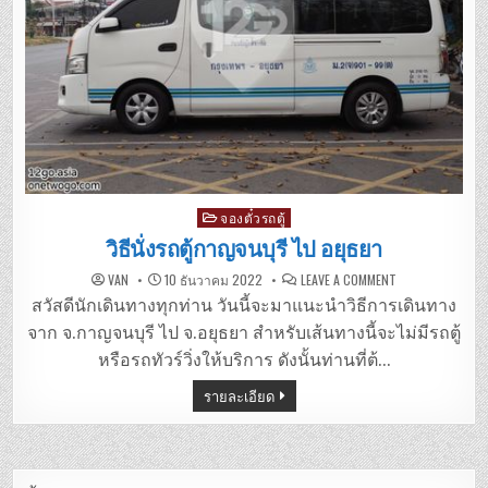
Posted
จองตั๋วรถตู้
in
วิธีนั่งรถตู้กาญจนบุรี ไป อยุธยา
ON
VAN
10 ธันวาคม 2022
LEAVE A COMMENT
วิธี
นั่ง
สวัสดีนักเดินทางทุกท่าน วันนี้จะมาแนะนำวิธีการเดินทาง
รถ
ตู้
จาก จ.กาญจนบุรี ไป จ.อยุธยา สำหรับเส้นทางนี้จะไม่มีรถตู้
กาญจนบุรี
ไป
หรือรถทัวร์วิ่งให้บริการ ดังนั้นท่านที่ต้…
อยุธยา
รายละเอียด