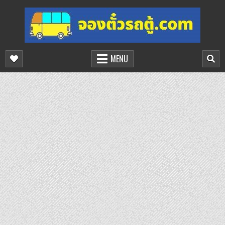
Skip
to
content
จองตั๋วรถตู้ออนไลน์
บริการจองตั๋วรถตู้ออนไลน์
MENU