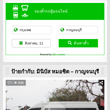
จองตั๋วรถตู้ออนไลน์
ค้นหาตั๋ว
สิงหาคม, 11
Powered by
12Go system
ป้ายกำกับ:
มินิบัส หมอชิต – กาญจนบุรี
1
3596