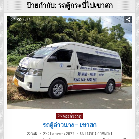
ป้ายกำกับ:
รถตู้กระบี่ไปเขาสก
1
3294
Posted
จองตั๋วรถตู้
in
รถตู้อ่าวนาง – เขาสก
ON
VAN
21 เมษายน 2022
LEAVE A COMMENT
รถ