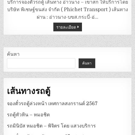
ตู้
บริการจองตั๋วรถตู้ เส้นทาง อ่าวนาง – เขาสก ให้บริการโดย
อ่าว
นาง
บริษัท พิเชษฐ์ขนส่ง จำกัด ( Phichet Transport ) เส้นทาง
–
เขา
ผ่าน : อ่าวนาง-บขส.กระบี่-อ่…
สก
รายละเอียด
ค้นหา
ค้นหา
เส้นทางรถตู้
จองตั๋วรถตู้ล่วงหน้า เทศกาลสงกรานต์ 2567
รถตู้หัวหิน – หมอชิต
รถมินิบัส หมอชิต – พิจิตร โดย แสวงบริการ