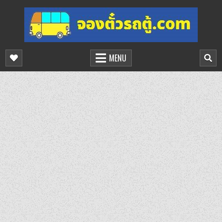
Skip
to
content
จองตั๋วรถตู้ออนไลน์
บริการจองตั๋วรถตู้ออนไลน์
MENU