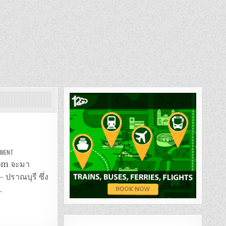
ON
MMENT
รถ
ตู้
.com จะมา
กรุงเทพ
–
 ปราณบุรี ซึ่ง
ปราณบุรี
…