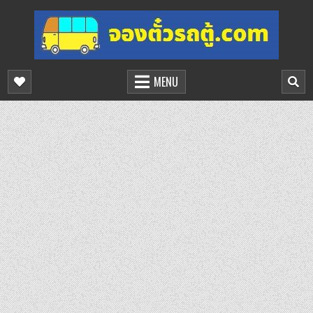
Skip
to
content
จองตั๋วรถตู้ออนไลน์
บริการจองตั๋วรถตู้ออนไลน์
MENU