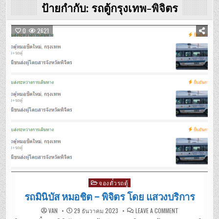
ป้ายกำกับ:
รถตู้กรุงเทพ-พิจิตร
0
2621
Posted
จองตั๋วรถตู้
in
รถมินิบัส หมอชิต – พิจิตร โดย แสวงบริการ
ON
VAN
29 ธันวาคม 2023
LEAVE A COMMENT
รถ