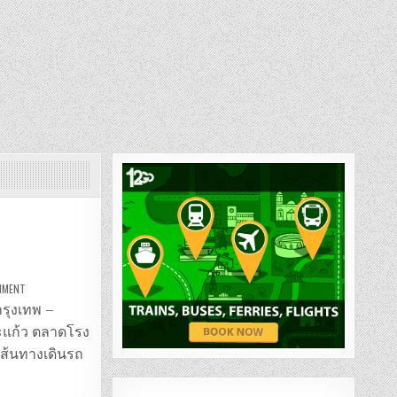
ON
MMENT
รถ
ตู้
กรุงเทพ –
กรุงเทพ
–
ะแก้ว ตลาดโรง
ตลาด
โรง
เส้นทางเดินรถ
เกลือ(
อรัญประเทศ)